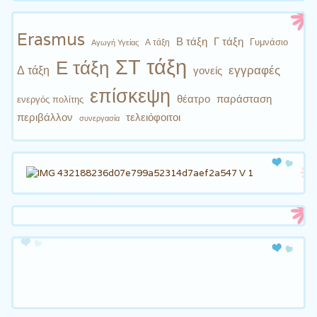
Erasmus
Β τάξη
Γ τάξη
Γυμνάσιο
Α τάξη
Αγωγή Υγείας
ΣΤ τάξη
Ε τάξη
εγγραφές
Δ τάξη
γονείς
επίσκεψη
θέατρο
παράσταση
ενεργός πολίτης
περιβάλλον
τελειόφοιτοι
συνεργασία