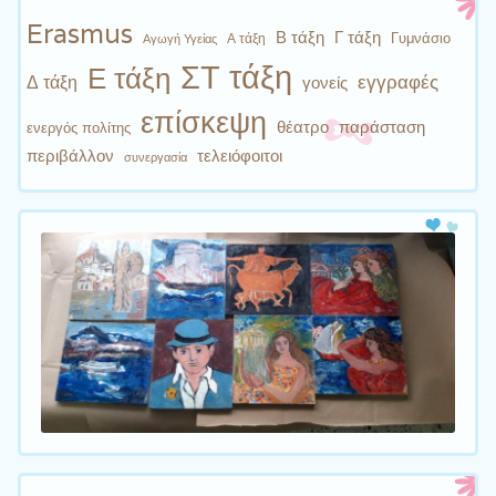
Erasmus
Β τάξη
Γ τάξη
Γυμνάσιο
Α τάξη
Αγωγή Υγείας
ΣΤ τάξη
Ε τάξη
εγγραφές
Δ τάξη
γονείς
επίσκεψη
θέατρο
παράσταση
ενεργός πολίτης
περιβάλλον
τελειόφοιτοι
συνεργασία