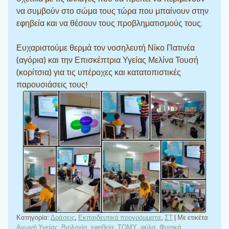
να συμβούν στο σώμα τους τώρα που μπαίνουν στην
εφηβεία και να θέσουν τους προβληματισμούς τους.
Ευχαριστούμε θερμά τον νοσηλευτή Νίκο Πατινέα
(αγόρια) και την Επισκέπτρια Υγείας Μελίνα Τουσή
(κορίτσια) για τις υπέροχες και κατατοπιστικές
παρουσιάσεις τους!
Κατηγορία:
Δράσεις
,
Εκπαιδευτικά προγράμματα
,
ΣΤ
|
Με ετικέτα
Αγωγή Υγείας
,
Βιολογία
,
εφηβεία
,
ΤΟΜΥ
,
φύλα
,
Φυσικά