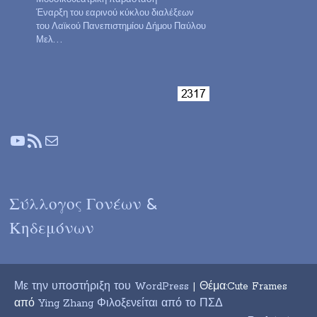
Έναρξη του εαρινού κύκλου διαλέξεων
του Λαϊκού Πανεπιστημίου Δήμου Παύλου
Μελ…
YouTube
Τροφοδοσία RSS
Mail
Σύλλογος Γονέων &
Κηδεμόνων
Με την υποστήριξη του WordPress
| Θέμα:Cute Frames
από
Ying Zhang Φιλοξενείται από το ΠΣΔ