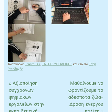
Κατηγορία:
Erasmus+
,
ΤΑΞΕΙΣ ΥΠΟΔΟΧΗΣ
και ετικέτα
Τάξη
Υποδοχής
.
«
Αξιοποίηση
Μαθαίνουμε να
Πλοήγηση άρθρων
σύγχρονων
φροντίζουμε τα
ψηφιακών
αδέσποτα ζώα-
εργαλείων στην
Δράση ενεργού
εκπαιδευτική
πολίτη
»