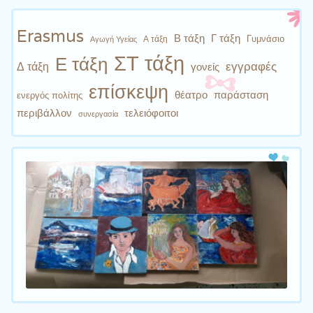
Erasmus
Β τάξη
Γ τάξη
Γυμνάσιο
Α τάξη
Αγωγή Υγείας
ΣΤ τάξη
Ε τάξη
εγγραφές
Δ τάξη
γονείς
επίσκεψη
θέατρο
παράσταση
ενεργός πολίτης
περιβάλλον
τελειόφοιτοι
συνεργασία