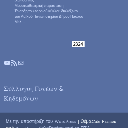
βιβλιοθήκες
Μουσικοθεατρική παράσταση
Έναρξη του εαρινού κύκλου διαλέξεων
του Λαϊκού Πανεπιστημίου Δήμου Παύλου
Μελ…
YouTube
Τροφοδοσία RSS
Mail
Σύλλογος Γονέων &
Κηδεμόνων
Με την υποστήριξη του WordPress
| Θέμα:Cute Frames