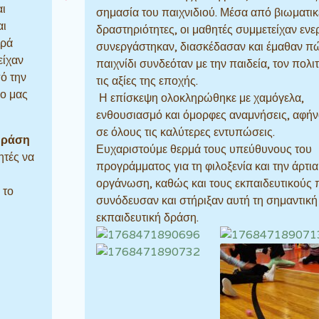
αι
σημασία του παιχνιδιού. Μέσα από βιωματικ
αι
δραστηριότητες, οι μαθητές συμμετείχαν ενε
αρά
συνεργάστηκαν, διασκέδασαν και έμαθαν π
είχαν
παιχνίδι συνδεόταν με την παιδεία, τον πολι
ό την
τις αξίες της εποχής.
ίο μας
Η επίσκεψη ολοκληρώθηκε με χαμόγελα,
ενθουσιασμό και όμορφες αναμνήσεις, αφήν
σε όλους τις καλύτερες εντυπώσεις.
δράση
Ευχαριστούμε θερμά τους υπεύθυνους του
ητές να
προγράμματος για τη φιλοξενία και την άρτια
οργάνωση, καθώς και τους εκπαιδευτικούς 
 το
συνόδευσαν και στήριξαν αυτή τη σημαντική
εκπαιδευτική δράση.