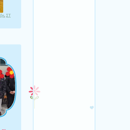
άξη
,
ΣΤ