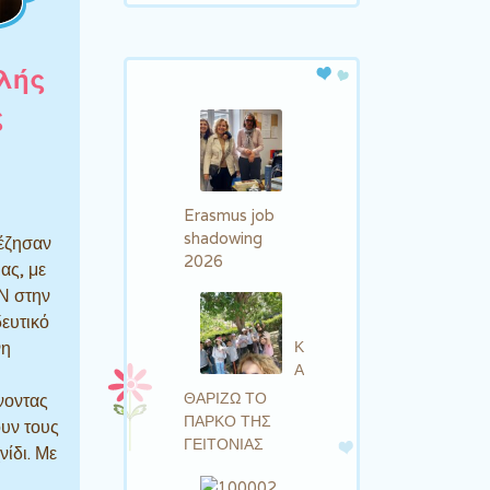
λής
ς
Erasmus job
shadowing
 έζησαν
2026
μας, με
ΑΝ στην
δευτικό
Κ
νη
Α
ΘΑΡΙΖΩ ΤΟ
νοντας
ΠΑΡΚΟ ΤΗΣ
ουν τους
ΓΕΙΤΟΝΙΑΣ
ίδι. Με