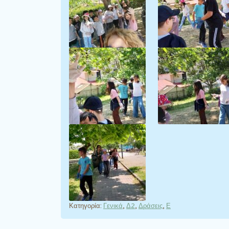
Κατηγορία:
Γενικά
,
Δ2
,
Δράσεις
,
Ε