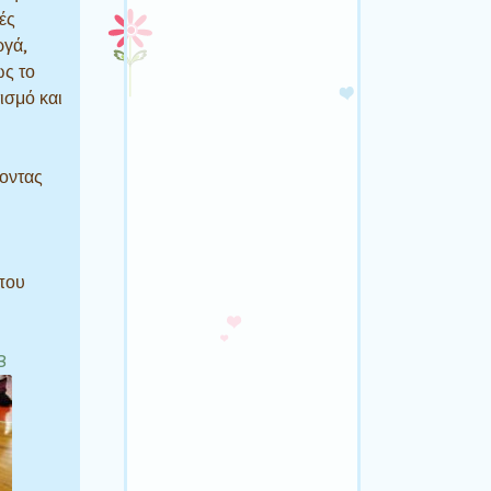
ές
ργά,
ώς το
τισμό και
οντας
που