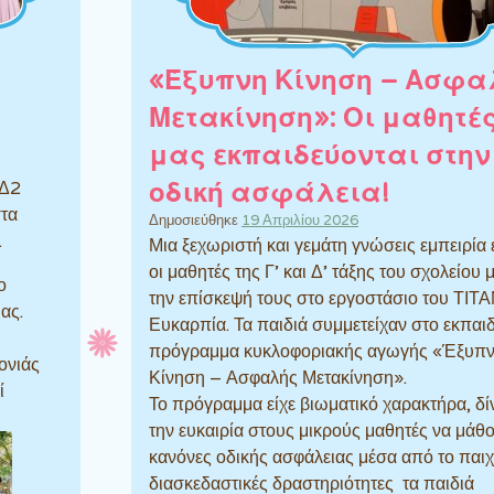
«Έξυπνη Κίνηση – Ασφα
Μετακίνηση»: Οι μαθητέ
μας εκπαιδεύονται στην
 Δ2
οδική ασφάλεια!
στα
Δημοσιεύθηκε
19 Απριλίου 2026
.
Μια ξεχωριστή και γεμάτη γνώσεις εμπειρία
οι μαθητές της Γ’ και Δ’ τάξης του σχολείου 
ο
την επίσκεψή τους στο εργοστάσιο του ΤΙΤ
ας.
Ευκαρπία. Τα παιδιά συμμετείχαν στο εκπαι
πρόγραμμα κυκλοφοριακής αγωγής «Έξυπ
ονιάς
Κίνηση – Ασφαλής Μετακίνηση».
ί
Το πρόγραμμα είχε
βιωματικό χαρακτήρα, δί
την ευκαιρία στους μικρούς μαθητές να μάθ
κανόνες οδικής ασφάλειας μέσα από το παιχν
διασκεδαστικές δραστηριότητες τα παιδιά