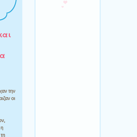
και
μα
ίχαν την
ιζαν οι
ον,
 η
 τη