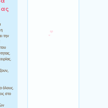
ρα
μας
α
 η
ει την
α
 του
τητας.
ειρίας.
ζουν,
α όλους.
ις στο
ιών