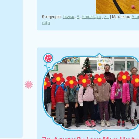
Κατηγορία:
Γενικά
,
Δ
,
Επισκέψεις
,
ΣΤ
|
Με ετικέτα
Δ τ
τάξη