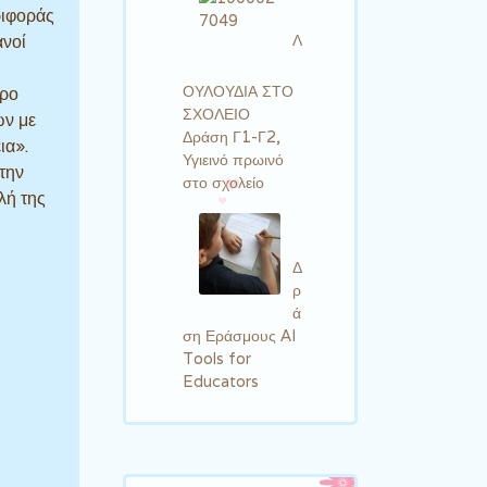
ριφοράς
Λ
ανοί
ΟΥΛΟΥΔΙΑ ΣΤΟ
ερο
ΣΧΟΛΕΙΟ
ων με
Δράση Γ1-Γ2,
ια».
Υγιεινό πρωινό
την
στο σχολείο
λή της
Δ
ρ
ά
ση Εράσμους AI
Tools for
Educators