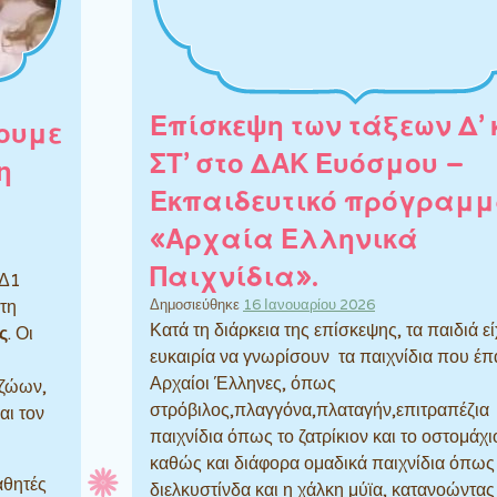
Επίσκεψη των τάξεων Δ’ 
ουμε
ΣΤ’ στο ΔΑΚ Ευόσμου –
η
Εκπαιδευτικό πρόγραμ
«Αρχαία Ελληνικά
Παιχνίδια».
 Δ1
τη
Δημοσιεύθηκε
16 Ιανουαρίου 2026
Κατά τη διάρκεια της επίσκεψης, τα παιδιά ε
ς
. Οι
ευκαιρία να γνωρίσουν τα παιχνίδια που έπα
Αρχαίοι Έλληνες, όπως
 ζώων,
στρόβιλος,πλαγγόνα,πλαταγήν,
επιτραπέζια
αι τον
παιχνίδια όπως το ζατρίκιον και το οστομάχι
καθώς και διάφορα ομαδικά παιχνίδια όπως
αθητές
διελκυστίνδα και η χάλκη μύϊα, κατανοώντας