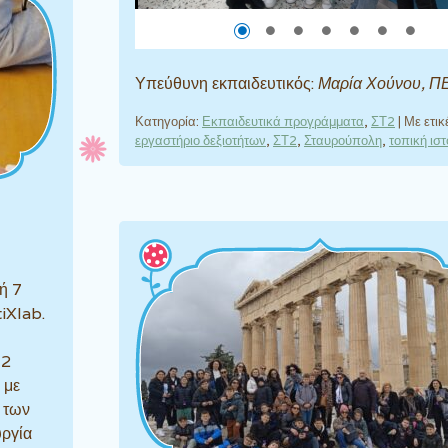
Υπεύθυνη εκπαιδευτικός:
Μαρία Χούνου, Π
Κατηγορία:
Εκπαιδευτικά προγράμματα
,
ΣΤ2
|
Με ετικ
εργαστήριο δεξιοτήτων
,
ΣΤ2
,
Σταυρούπολη
,
τοπική ιστ
ή 7
iXlab.
12
 με
ή των
υργία