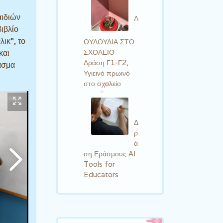
αιδιών
Λ
ιβλίο
ικ”, το
ΟΥΛΟΥΔΙΑ ΣΤΟ
ΣΧΟΛΕΙΟ
και
Δράση Γ1-Γ2,
ασμα
Υγιεινό πρωινό
στο σχολείο
Δ
ρ
ά
ση Εράσμους AI
Tools for
Educators