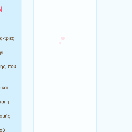
Ν
ς-τριες
ην
νης, που
 και
αι η
ρομής
μού