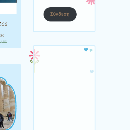
Σύνδεση
Ε06
έτα
ορία