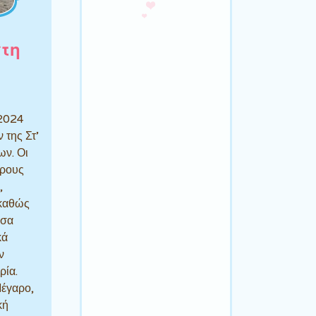
στη
 2024
 της Στ’
ων. Οι
ώρους
υ,
 καθώς
υσα
κά
ν
ρία.
έγαρο,
κή