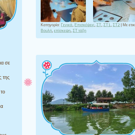
Κατηγορία:
Γενικά
,
Επισκέψεις
,
ΣΤ
,
ΣΤ1
,
ΣΤ2
|
Με ετι
Βουλή
,
επίσκεψη
,
ΣΤ τάξη
ια σε
ς της
 το
ια