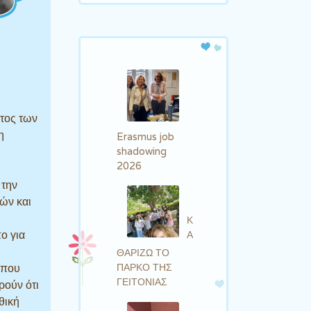
ατος των
η
Erasmus job
shadowing
2026
 την
τών και
Κ
ο για
Α
ΘΑΡΙΖΩ ΤΟ
ΠΑΡΚΟ ΤΗΣ
 που
ΓΕΙΤΟΝΙΑΣ
ρούν ότι
θική