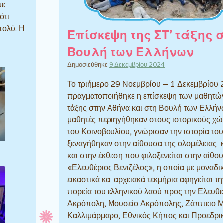
με
ότι
πολύ. Η
Επίσκεψη της ΣΤ’ τάξης 
Βουλή των Ελλήνων
Δημοσιεύθηκε
9 Δεκεμβρίου 2024
Το τριήμερο 29 Νοεμβρίου – 1 Δεκεμβρίου
πραγματοποιήθηκε η επίσκεψη των μαθητών
τάξης στην Αθήνα και στη Βουλή των Ελλήν
μαθητές περιηγήθηκαν στους ιστορικούς χ
του Κοινοβουλίου, γνώρισαν την ιστορία το
ξεναγήθηκαν στην αίθουσα της ολομέλειας
και στην έκθεση που φιλοξενείται στην αίθο
«Ελευθέριος Βενιζέλος», η οποία με μοναδι
εικαστικά και αρχειακά τεκμήρια αφηγείται τη
πορεία του ελληνικού λαού προς την Ελευθε
Ακρόπολη, Μουσείο Ακρόπολης, Ζάππειο Μ
Καλλιμάρμαρο, Εθνικός Κήπος και Προεδρι