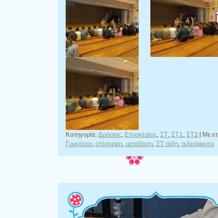
Κατηγορία:
Δράσεις
,
Επισκέψεις
,
ΣΤ
,
ΣΤ1
,
ΣΤ2
|
Με ετ
Γυμνάσιο
,
επίσκεψη
,
μετάβαση
,
ΣΤ τάξη
,
τελειόφοιτοι