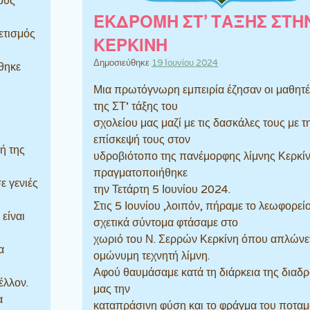
ους
ΕΚΔΡΟΜΗ ΣΤ’ ΤΑΞΗΣ ΣΤΗ
ρετισμός
ΚΕΡΚΙΝΗ
Δημοσιεύθηκε
19 Ιουνίου 2024
θηκε
Μια πρωτόγνωρη εμπειρία έζησαν οι μαθητέ
της ΣΤ’ τάξης του
σχολείου μας μαζί με τις δασκάλες τους με τ
επίσκεψή τους στον
ή της
υδροβιότοπο της πανέμορφης λίμνης Κερκί
πραγματοποιήθηκε
ε γενιές
την Τετάρτη 5 Ιουνίου 2024.
Στις 5 Ιουνίου ,λοιπόν, πήραμε το λεωφορείο
είναι
σχετικά σύντομα φτάσαμε στο
χωριό του Ν. Σερρών Κερκίνη όπου απλώνετ
α
ομώνυμη τεχνητή λίμνη.
Αφού θαυμάσαμε κατά τη διάρκεια της διαδ
έλλον.
μας την
α
καταπράσινη φύση και το φράγμα του ποτα