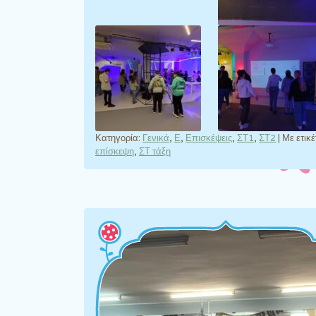
Κατηγορία:
Γενικά
,
Ε
,
Επισκέψεις
,
ΣΤ1
,
ΣΤ2
|
Με ετικ
επίσκεψη
,
ΣΤ τάξη