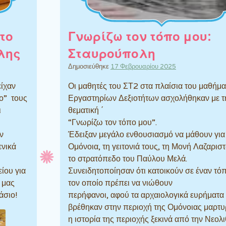
το
Γνωρίζω τον τόπο μου:
λης
Σταυρούπολη
Δημοσιεύθηκε
17 Φεβρουαρίου 2025
είχαν
Οι μαθητές του ΣΤ2 στα πλαίσια του μαθήμ
έο” τους
Εργαστηρίων Δεξιοτήτων ασχολήθηκαν με τ
ι
θεματική ΄
“Γνωρίζω τον τόπο μου”.
ν
Έδειξαν μεγάλο ενθουσιασμό να μάθουν για
ενικά
Ομόνοια, τη γειτονιά τους, τη Μονή Λαζαρισ
το στρατόπεδο του Παύλου Μελά.
ίου για
Συνειδητοποίησαν ότι κατοικούν σε έναν τόπ
 μας
τον οποίο πρέπει να νιώθουν
άσιο!
περήφανοι, αφού τα αρχαιολογικά ευρήματα
βρέθηκαν στην περιοχή της Ομόνοιας μαρτυ
η ιστορία της περιοχής ξεκινά από την Νεολι