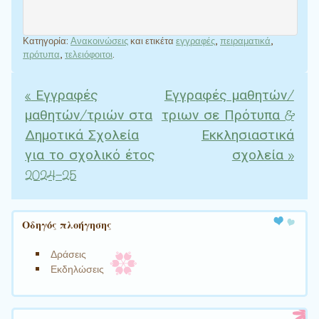
Κατηγορία:
Ανακοινώσεις
και ετικέτα
εγγραφές
,
πειραματικά
,
πρότυπα
,
τελειόφοιτοι
.
«
Εγγραφές
Εγγραφές μαθητών/
Πλοήγηση άρθρων
μαθητών/τριών στα
τριων σε Πρότυπα &
Δημοτικά Σχολεία
Εκκλησιαστικά
για το σχολικό έτος
σχολεία
»
2024-25
Οδηγός πλοήγησης
Δράσεις
Εκδηλώσεις