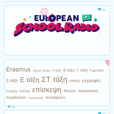
Erasmus
Β τάξη
Γ τάξη
Γυμνάσιο
Α τάξη
Αγωγή Υγείας
ΣΤ τάξη
Ε τάξη
εγγραφές
Δ τάξη
γονείς
επίσκεψη
θέατρο
παράσταση
ενεργός πολίτης
περιβάλλον
τελειόφοιτοι
συνεργασία