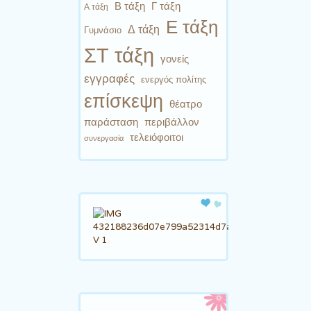
Β τάξη
Γ τάξη
Α τάξη
Ε τάξη
Δ τάξη
Γυμνάσιο
ΣΤ τάξη
γονείς
εγγραφές
ενεργός πολίτης
επίσκεψη
θέατρο
παράσταση
περιβάλλον
τελειόφοιτοι
συνεργασία