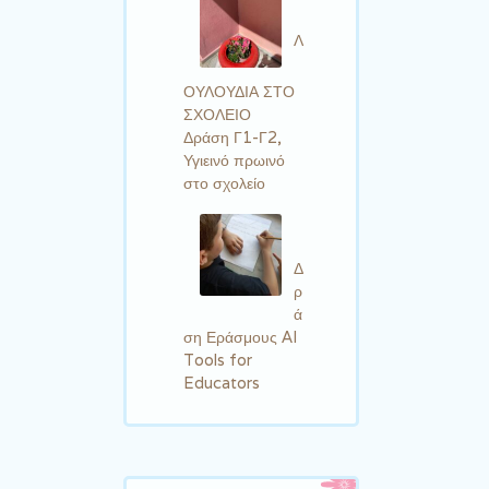
Λ
ΟΥΛΟΥΔΙΑ ΣΤΟ
ΣΧΟΛΕΙΟ
Δράση Γ1-Γ2,
Υγιεινό πρωινό
στο σχολείο
Δ
ρ
ά
ση Εράσμους AI
Tools for
Educators