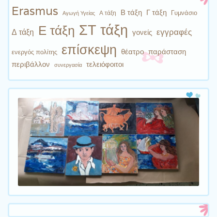
Erasmus
Β τάξη
Γ τάξη
Γυμνάσιο
Α τάξη
Αγωγή Υγείας
ΣΤ τάξη
Ε τάξη
εγγραφές
Δ τάξη
γονείς
επίσκεψη
θέατρο
παράσταση
ενεργός πολίτης
περιβάλλον
τελειόφοιτοι
συνεργασία