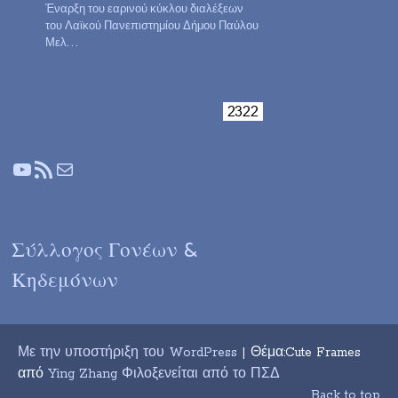
Έναρξη του εαρινού κύκλου διαλέξεων
του Λαϊκού Πανεπιστημίου Δήμου Παύλου
Μελ…
YouTube
Τροφοδοσία RSS
Mail
Σύλλογος Γονέων &
Κηδεμόνων
Με την υποστήριξη του WordPress
| Θέμα:Cute Frames
από
Ying Zhang Φιλοξενείται από το ΠΣΔ
Back to top